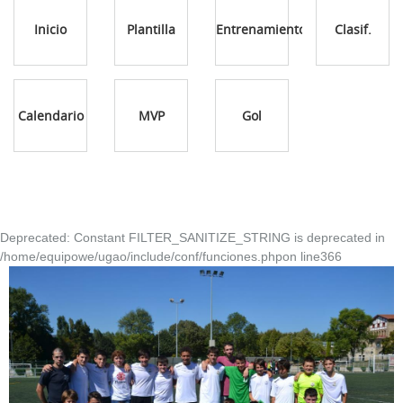
Inicio
Plantilla
Entrenamientos
Clasif.
Calendario
MVP
Gol
Deprecated
: Constant FILTER_SANITIZE_STRING is deprecated in
/home/equipowe/ugao/include/conf/funciones.php
on line
366