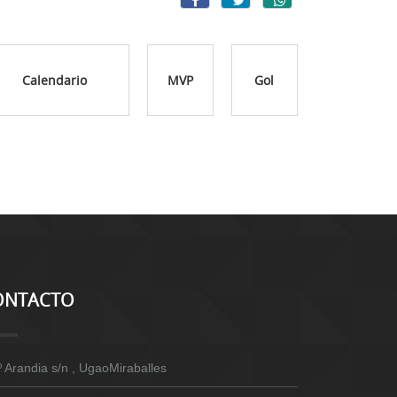
Calendario
MVP
Gol
ONTACTO
º Arandia s/n , UgaoMiraballes