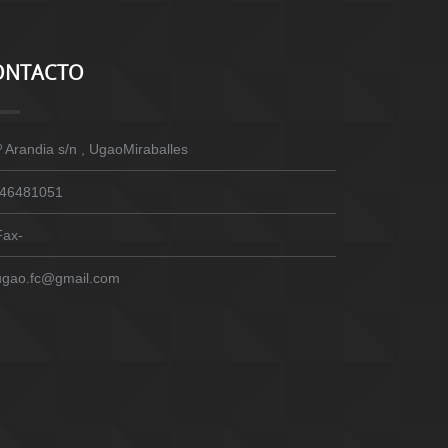
ONTACTO
º Arandia s/n , UgaoMiraballes
46481051
Fax-
ugao.fc@gmail.com