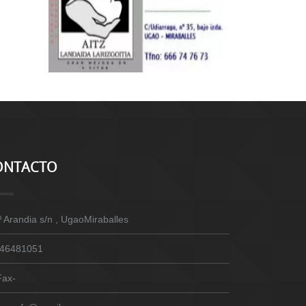
ONTACTO
º Arandia s/n , UgaoMiraballes
46481051
Fax-